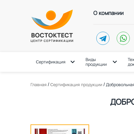
О компании
telegram
whatsap
Виды
Те
Cертификация
продукции
до
/
/
Главная
Cертификация продукции
Добровольна
ДОБР