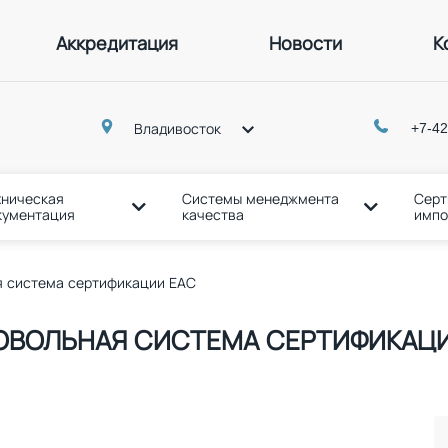
Аккредитация
Новости
К
p
+7-42
Владивосток
хническая
Системы менеджмента
Серт
кументация
качества
импо
я система сертификации ЕАС
ОВОЛЬНАЯ СИСТЕМА СЕРТИФИКАЦИ