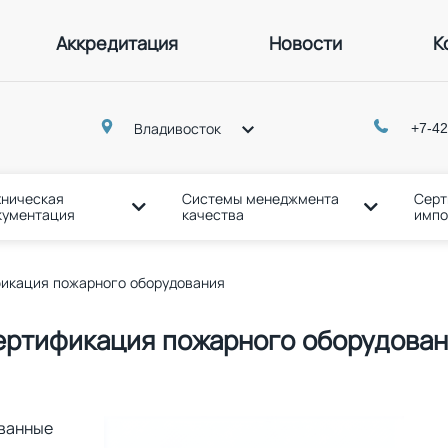
Аккредитация
Новости
К
p
+7-42
Владивосток
хническая
Системы менеджмента
Серт
кументация
качества
импо
икация пожарного оборудования
ертификация пожарного оборудован
ованные