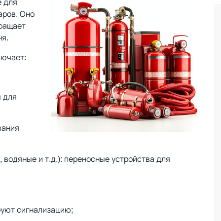
е для
аров. Оно
вращает
ня.
лючает:
 для
вания
 водяные и т.д.): переносные устройства для
руют сигнализацию;