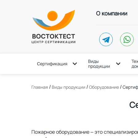
О компании
telegram
whatsap
Виды
Те
Cертификация
продукции
до
/
/
/
Главная
Виды продукции
Оборудование
Сертиф
С
Пожарное оборудование – это специализир