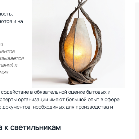
ость.
ются и на
ля
ментов
азывается
паний и
ьных
 содействие в обязательной оценке бытовых и
сперты организации имеют большой опыт в сфере
е документов, необходимых для производства и
а к светильникам