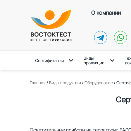
О компании
telegram
whatsap
Виды
Те
Cертификация
продукции
до
/
/
/
Главная
Виды продукции
Оборудование
Сертиф
Сер
Осветительные приборы на территории ЕАЭ