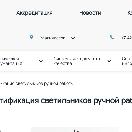
Аккредитация
Новости
К
p
+7-42
Владивосток
хническая
Системы менеджмента
Серт
кументация
качества
импо
икация светильников ручной работы
тификация светильников ручной ра
С