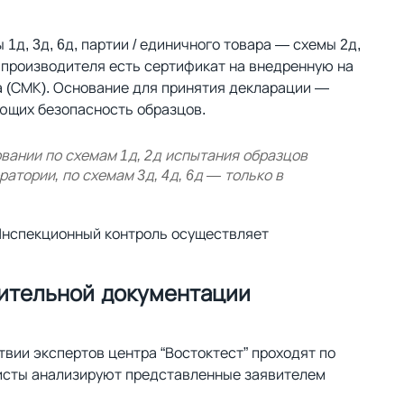
д, 3д, 6д, партии / единичного товара — схемы 2д,
у производителя есть сертификат на внедренную на
 (СМК). Основание для принятия декларации —
ющих безопасность образцов.
вании по схемам 1д, 2д испытания образцов
атории, по схемам 3д, 4д, 6д — только в
 Инспекционный контроль осуществляет
ительной документации
вии экспертов центра “Востоктест” проходят по
исты анализируют представленные заявителем