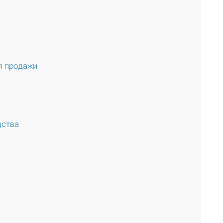
я продажи
дства