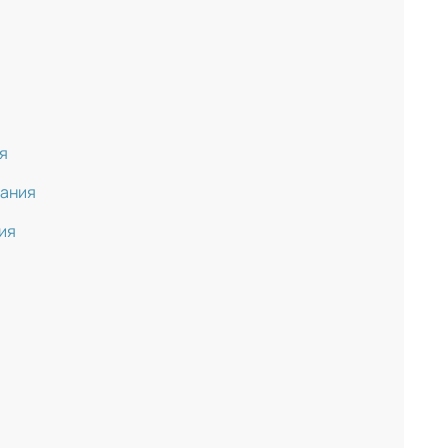
я
вания
ия