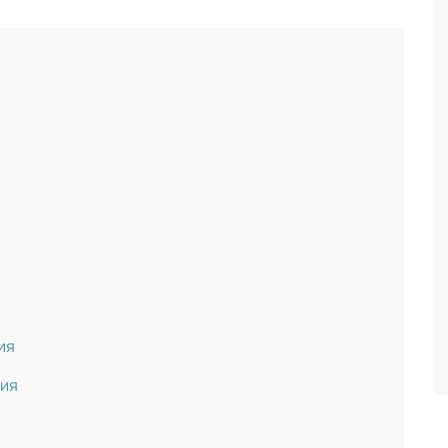
ия
ния