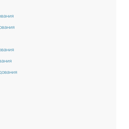
ования
ования
ования
вания
дования