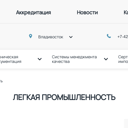
Аккредитация
Новости
К
p
+7-42
Владивосток
хническая
Системы менеджмента
Серт
кументация
качества
импо
ть
ЛЕГКАЯ ПРОМЫШЛЕННОСТЬ