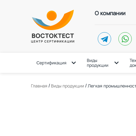
О компании
telegram
whatsap
Виды
Те
Cертификация
продукции
до
/
/
Главная
Виды продукции
Легкая промышленнос