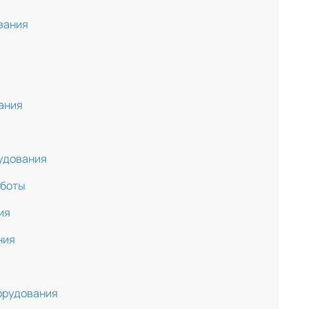
вания
ания
удования
аботы
ия
ния
орудования